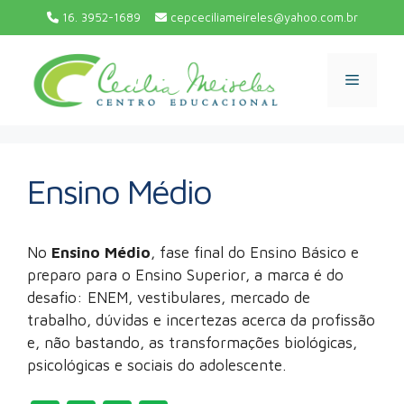
Pular
16. 3952-1689
cepceciliameireles@yahoo.com.br
para
o
conteúdo
Menu
Ensino Médio
No
Ensino Médio
, fase final do Ensino Básico e
preparo para o Ensino Superior, a marca é do
desafio: ENEM, vestibulares, mercado de
trabalho, dúvidas e incertezas acerca da profissão
e, não bastando, as transformações biológicas,
psicológicas e sociais do adolescente.